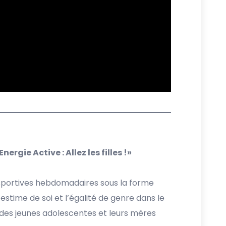
Energie Active : Allez les filles !»
 sportives hebdomadaires sous la forme
’estime de soi et l’égalité de genre dans le
 des jeunes adolescentes et leurs mères