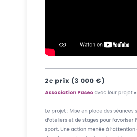
2e prix (3 000 €)
Association Paseo
avec leur projet
«
Le projet : Mise en place des séances
d’ateliers et de stages pour favoriser l
sport. Une action menée à l’attention