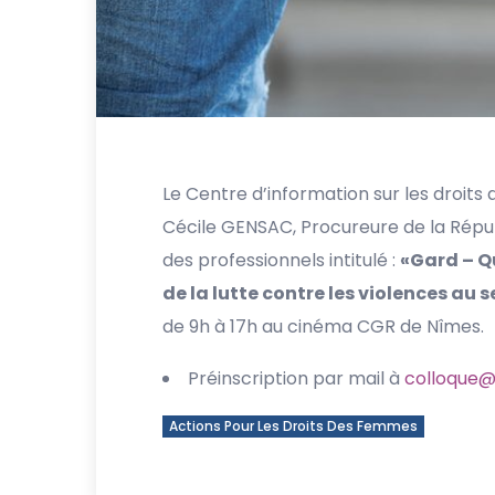
Le Centre d’information sur les droits
Cécile GENSAC, Procureure de la Répub
des professionnels intitulé :
«Gard – Q
de la lutte contre les violences au 
de 9h à 17h au cinéma CGR de Nîmes.
Préinscription par mail à
colloque@c
Actions Pour Les Droits Des Femmes